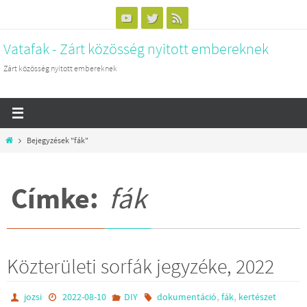
Megszakítás
Vatafak - Zárt közösség nyitott embereknek
Zárt közösség nyitott embereknek
Otthon
Bejegyzések "fák"
Címke:
fák
Közterületi sorfák jegyzéke, 2022
,
,
jozsi
2022-08-10
DIY
dokumentáció
fák
kertészet