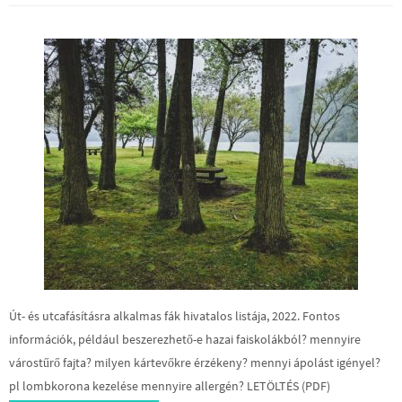
Út- és utcafásításra alkalmas fák hivatalos listája, 2022. Fontos
információk, például beszerezhető-e hazai faiskolákból? mennyire
várostűrő fajta? milyen kártevőkre érzékeny? mennyi ápolást igényel?
pl lombkorona kezelése mennyire allergén? LETÖLTÉS (PDF)