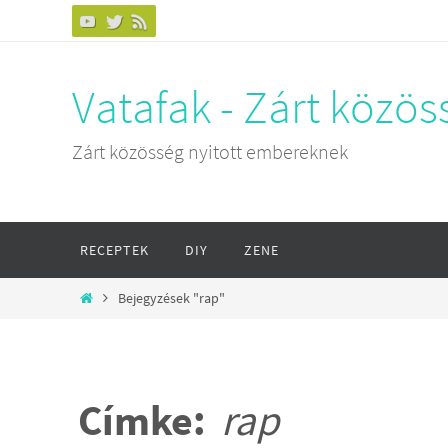
Megszakítás
Vatafak - Zárt közö
Zárt közösség nyitott embereknek
Megszakítás
RECEPTEK
DIY
ZENE
Otthon
Bejegyzések "rap"
Címke:
rap