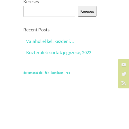
Keresés
Keresés
Recent Posts
Valahol el kell kezdeni…
Közterületi sorfák jegyzéke, 2022
dokumentáció
fák
kertészet
rap