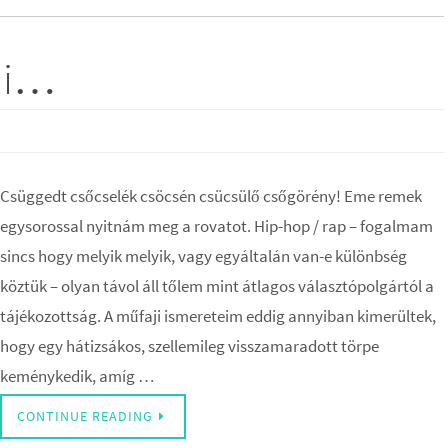
eni…
Csüggedt csőcselék csöcsén csücsülő csőgörény! Eme remek
egysorossal nyitnám meg a rovatot. Hip-hop / rap – fogalmam
sincs hogy melyik melyik, vagy egyáltalán van-e különbség
köztük – olyan távol áll tőlem mint átlagos választópolgártól a
tájékozottság. A műfaji ismereteim eddig annyiban kimerültek,
hogy egy hátizsákos, szellemileg visszamaradott törpe
keménykedik, amíg …
CONTINUE READING